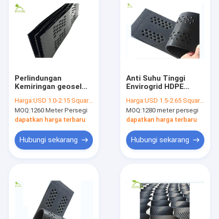
Perlindungan
Anti Suhu Tinggi
Kemiringan geosel
Envirogrid HDPE
Tinggi 75mm, Sistem
geosel Untuk
Harga:
USD 1.0-2.15 Square Meter
Harga:
USD 1.5-2.65 Square Meter
Pengekangan
Landasan Pacu
MOQ:
1260 Meter Persegi
MOQ:
1280 meter persegi
Geoseluler Mencegah
Bandara
Tanah Longsor
dapatkan harga terbaru
dapatkan harga terbaru
Hubungi sekarang
Hubungi sekarang
Rumah
Produk
Tentang kami