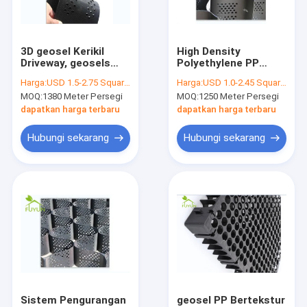
Tur Pabrik
Kontrol kualitas
3D geosel Kerikil
High Density
Driveway, geosels
Polyethylene PP
Hubungi kami
Hutan Lapu Untuk
geosel Grid Untuk
Harga:
USD 1.5-2.75 Square Meter
Harga:
USD 1.0-2.45 Square Meter
Kontrol Erosi
Slope Protection
MOQ:
1380 Meter Persegi
MOQ:
1250 Meter Persegi
Road Soft
Permintaan Penawaran
Foundation
dapatkan harga terbaru
dapatkan harga terbaru
News
Hubungi sekarang
Hubungi sekarang
Kain Geotek
Kain Geomembran
geomembran komposit
Kain Geotekstil bukan tenunan
Sistem Pengurangan
geosel PP Bertekstur