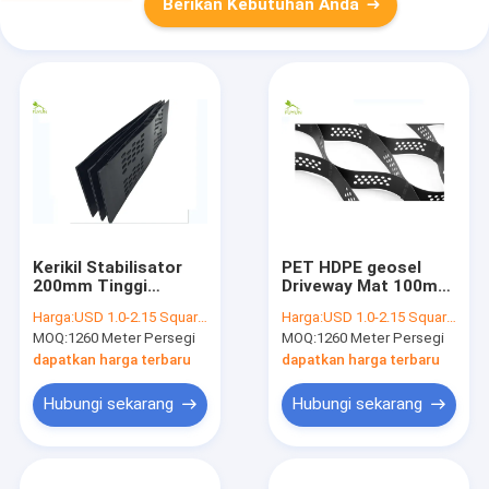
Berikan Kebutuhan Anda
Kerikil Stabilisator
PET HDPE geosel
200mm Tinggi
Driveway Mat 100mm
geosels Dalam
Tinggi Untuk
Harga:
USD 1.0-2.15 Square Meter
Harga:
USD 1.0-2.15 Square Meter
Konstruksi Jalan
Konstruksi
MOQ:
1260 Meter Persegi
MOQ:
1260 Meter Persegi
Untuk Paddock Kuda
Perkerasan
dapatkan harga terbaru
dapatkan harga terbaru
Hubungi sekarang
Hubungi sekarang