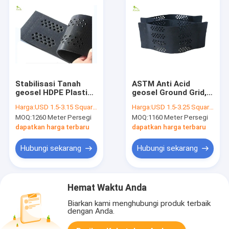
Stabilisasi Tanah
ASTM Anti Acid
geosel HDPE Plastik
geosel Ground Grid,
Dapat Digunakan
Memperkuat Kontrol
Harga:
USD 1.5-3.15 Square Meter
Harga:
USD 1.5-3.25 Square Meter
Kembali Untuk Desert
Erosi Pengurangan
MOQ:
1260 Meter Persegi
MOQ:
1160 Meter Persegi
Marsh
Seluler
dapatkan harga terbaru
dapatkan harga terbaru
Hubungi sekarang
Hubungi sekarang
Hemat Waktu Anda
Biarkan kami menghubungi produk terbaik
dengan Anda.