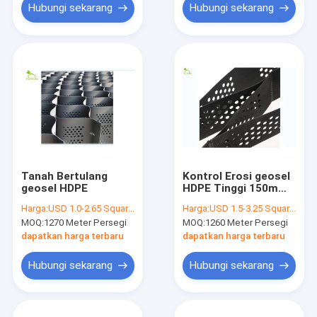
Hubungi sekarang
Hubungi sekarang
Tanah Bertulang
Kontrol Erosi geosel
geosel HDPE
HDPE Tinggi 150mm
Hitam Untuk Proyek
Harga:
USD 1.0-2.65 Square Meter
Harga:
USD 1.5-3.25 Square Meter
Pemecah Gelombang
MOQ:
1270 Meter Persegi
MOQ:
1260 Meter Persegi
dapatkan harga terbaru
dapatkan harga terbaru
Hubungi sekarang
Hubungi sekarang