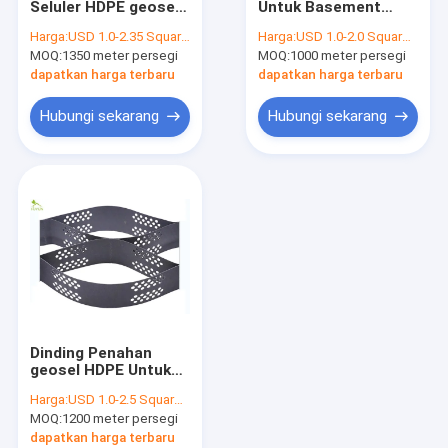
Seluler HDPE geosel
Untuk Basement
Geogrid serat kaca
Mat Tahan Alkali
Jalan Driveway, CE
Harga:
USD 1.0-2.35 Square Meter
Harga:
USD 1.0-2.0 Square Meter
Geogrid Grass
MOQ:
Geomat Kontrol Erosi
1350 meter persegi
MOQ:
1000 meter persegi
Driveway
dapatkan harga terbaru
dapatkan harga terbaru
Geosel HDPE
Hubungi sekarang
Hubungi sekarang
Geokomposit drainase
Liner Geosintetik Tanah Liat
Mesin Las Geomembran HDPEPE
Mesin Manufaktur Roller Konveyor
Proyek Geotekstil
Dinding Penahan
Kabel Elektronik Sinyal
geosel HDPE Untuk
Perlindungan Lereng
Harga:
USD 1.0-2.5 Square Meter
Menahan Beban
MOQ:
1200 meter persegi
Gravitasi
dapatkan harga terbaru