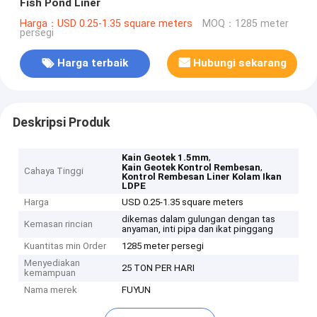
Fish Pond Liner
Harga：USD 0.25-1.35 square meters
MOQ：1285 meter
persegi
Harga terbaik
Hubungi sekarang
Deskripsi Produk
,
Kain Geotek 1.5mm
,
Kain Geotek Kontrol Rembesan
Cahaya Tinggi
Kontrol Rembesan Liner Kolam Ikan
LDPE
Harga
USD 0.25-1.35 square meters
dikemas dalam gulungan dengan tas
Kemasan rincian
anyaman, inti pipa dan ikat pinggang
Kuantitas min Order
1285 meter persegi
Menyediakan
25 TON PER HARI
kemampuan
Nama merek
FUYUN