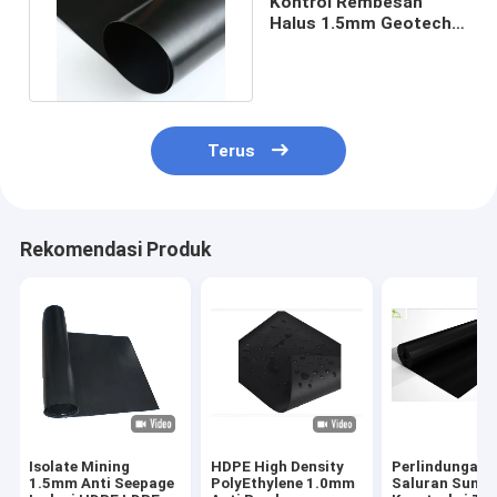
Kontrol Rembesan
Halus 1.5mm Geotech
kain LDPE Fish Pond
Liner
Terus
Rekomendasi Produk
Isolate Mining
HDPE High Density
Perlindungan
1.5mm Anti Seepage
PolyEthylene 1.0mm
Saluran Sunga