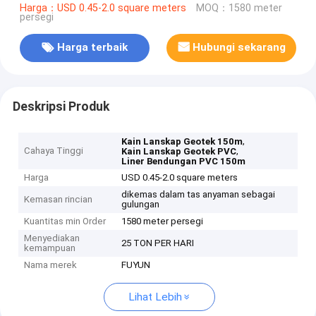
Harga：USD 0.45-2.0 square meters
MOQ：1580 meter
persegi
Harga terbaik
Hubungi sekarang
Deskripsi Produk
,
Kain Lanskap Geotek 150m
Cahaya Tinggi
,
Kain Lanskap Geotek PVC
Liner Bendungan PVC 150m
Harga
USD 0.45-2.0 square meters
dikemas dalam tas anyaman sebagai
Kemasan rincian
gulungan
Kuantitas min Order
1580 meter persegi
Menyediakan
25 TON PER HARI
kemampuan
Nama merek
FUYUN
Lihat Lebih