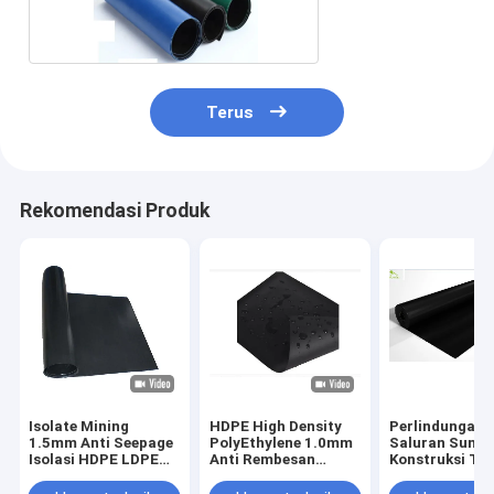
Geotech 150m
Terus
Rekomendasi Produk
Isolate Mining
HDPE High Density
Perlindungan
1.5mm Anti Seepage
PolyEthylene 1.0mm
Saluran Sunga
Isolasi HDPE LDPE
Anti Rembesan
Konstruksi Ta
Black Geomembrane
Isolasi Wasteland
0.75mm Penut
Fabric Liners
Anti Polusi Lapisan
Anti Rembesa