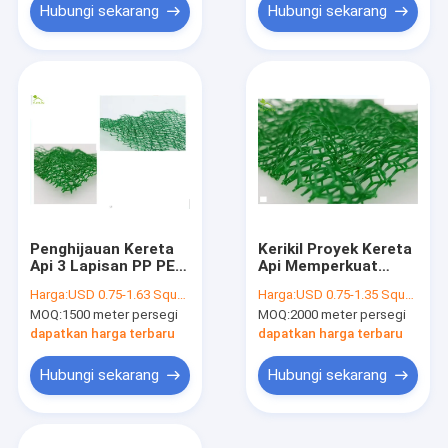
Hubungi sekarang
Hubungi sekarang
Penghijauan Kereta
Kerikil Proyek Kereta
Api 3 Lapisan PP PET
Api Memperkuat
Kerikil Memperkuat
Konsolidasi Tanah
Harga:
USD 0.75-1.63 Square Meter
Harga:
USD 0.75-1.35 Square Meter
Tanah Konsolidasi
Kontrol Erosi
MOQ:
1500 meter persegi
MOQ:
2000 meter persegi
Anti-Erosi EM3
Geomat HDPE
Rumput Melindungi
dapatkan harga terbaru
dapatkan harga terbaru
Geomat Hijau
Hubungi sekarang
Hubungi sekarang