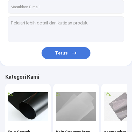
Terus
Kategori Kami
Kain Geotek
Kain Geomembran
geomembran