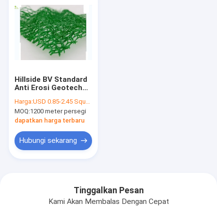
Hillside BV Standard
Anti Erosi Geotech
Weed Mat Untuk
Harga:
USD 0.85-2.45 Square Meter
Melindungi Air
MOQ:
1200 meter persegi
dapatkan harga terbaru
Hubungi sekarang
Tinggalkan Pesan
Kami Akan Membalas Dengan Cepat