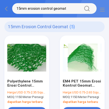
15mm Erosion Control Geomat
(5)
Polyethylene 15mm
EM4 PET 15mm Erosi
Erosi Control
Kontrol Geomat
Geomat Cell Untuk
Untuk Proyek
Harga:
USD 0.75-2.35 Square Meter
Harga:
USD 0.75-2.65 Square Meter
Konstruksi Kereta
Pemeliharaan Air
MOQ:
1150 Meter Persegi
MOQ:
1150 Meter Persegi
Api
dapatkan harga terbaru
dapatkan harga terbaru