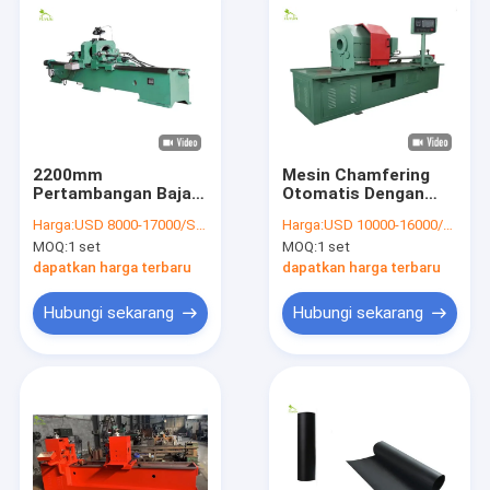
2200mm
Mesin Chamfering
Pertambangan Baja
Otomatis Dengan
Conveyor Roller Pipa
Pipa Baja Roller
Harga:
USD 8000-17000/SET
Harga:
USD 10000-16000/SET
Mesin Bor 50Hz
Conveyor 2200mm
MOQ:
1 set
MOQ:
1 set
dapatkan harga terbaru
dapatkan harga terbaru
Hubungi sekarang
Hubungi sekarang
Rumah
Produk
Tentang kami