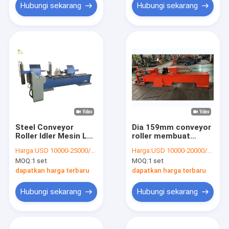
Hubungi sekarang
Hubungi sekarang
Steel Conveyor
Dia 159mm conveyor
Roller Idler Mesin Las
roller membuat
CO2 Otomatis Di
mesin Pemasangan
Harga:
USD 10000-25000/SET
Harga:
USD 10000-20000/SET
Penambangan
Otomatis Menekan
MOQ:
1 set
MOQ:
1 set
Batubara
dapatkan harga terbaru
dapatkan harga terbaru
Hubungi sekarang
Hubungi sekarang