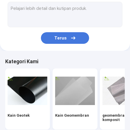
Geogrid serat kaca
Geomat Kontrol Erosi
Geosel HDPE
Terus
Geokomposit drainase
Liner Geosintetik Tanah Liat
Kategori Kami
Mesin Las Geomembran HDPEPE
Mesin Manufaktur Roller Konveyor
Proyek Geotekstil
Kabel Elektronik Sinyal
Kain Geotek
Kain Geomembran
geomembran
komposit