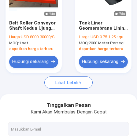
Tur Pabrik
Kontrol kualitas
Belt Roller Conveyor
Tank Liner
Shaft Kedua Ujung
Geomembrane Lining
Hubungi kami
Mesin Penggilingan
Rembesan Kontrol
Harga:
USD 8000-30000/SET
Harga:
USD 0.75-1.25 square meters
Diameter 20mm
Kapasitas Bantalan
MOQ:
1 set
MOQ:
2000 Meter Persegi
40mm
Tinggi
Permintaan Penawaran
dapatkan harga terbaru
dapatkan harga terbaru
News
Hubungi sekarang
Hubungi sekarang
Lihat Lebih
Kain Geotek
Kain Geomembran
Tinggalkan Pesan
Kami Akan Membalas Dengan Cepat
geomembran komposit
Kain Geotekstil bukan tenunan