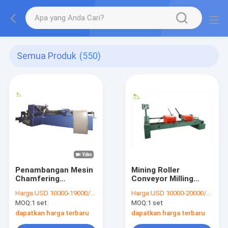
Semua Produk
(550)
Penambangan Mesin
Mining Roller
Chamfering
Conveyor Milling
Otomatis Untuk Belt
Chamfering
Harga:
USD 10000-19000/SET
Harga:
USD 10000-20000/SET
Roller Conveyor Dia
Flattening Machine
MOQ:
1 set
MOQ:
1 set
219mm
Diameter 20mm
40mm
dapatkan harga terbaru
dapatkan harga terbaru