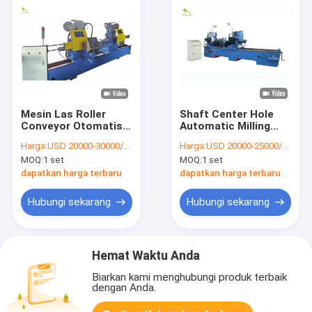
Mesin Las Roller
Shaft Center Hole
Conveyor Otomatis
Automatic Milling
Dia 219mm Tugas
Machine Dengan
Harga:
USD 20000-30000/SET
Harga:
USD 20000-25000/SET
Berat
Steel Roller
MOQ:
1 set
MOQ:
1 set
Conveyor
dapatkan harga terbaru
dapatkan harga terbaru
Hubungi sekarang
Hubungi sekarang
Hemat Waktu Anda
Biarkan kami menghubungi produk terbaik
dengan Anda.