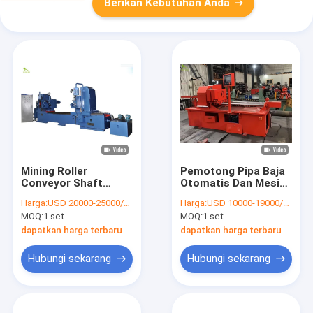
Berikan Kebutuhan Anda
Mining Roller
Pemotong Pipa Baja
Conveyor Shaft
Otomatis Dan Mesin
Kedua Ujungnya
Chamfering Untuk
Harga:
USD 20000-25000/SET
Harga:
USD 10000-19000/SET
Mesin Penggilingan
Belt Roller Conveyor
MOQ:
1 set
MOQ:
1 set
Otomatis Diameter
20mm
dapatkan harga terbaru
dapatkan harga terbaru
Hubungi sekarang
Hubungi sekarang