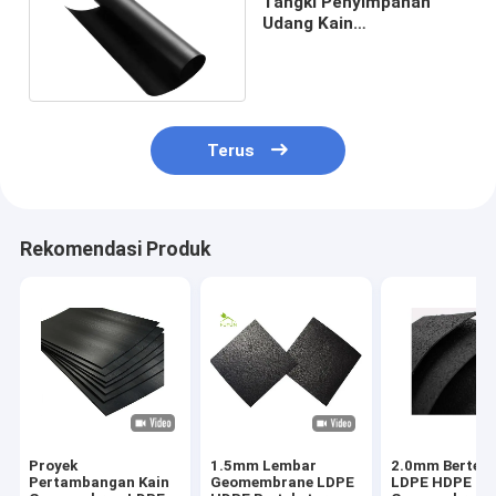
Tangki Penyimpanan
Udang Kain
Geomembran HDPE
1.0mm Tebal ASTM
Terus
Rekomendasi Produk
Proyek
1.5mm Lembar
2.0mm Berteks
Pertambangan Kain
Geomembrane LDPE
LDPE HDPE