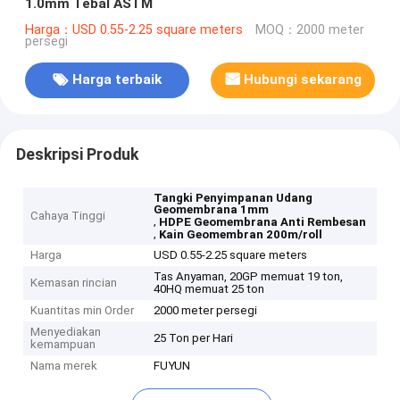
1.0mm Tebal ASTM
Harga：USD 0.55-2.25 square meters
MOQ：2000 meter
persegi
Harga terbaik
Hubungi sekarang
Deskripsi Produk
Tangki Penyimpanan Udang
Geomembrana 1mm
Cahaya Tinggi
,
HDPE Geomembrana Anti Rembesan
,
Kain Geomembran 200m/roll
Harga
USD 0.55-2.25 square meters
Tas Anyaman, 20GP memuat 19 ton,
Kemasan rincian
40HQ memuat 25 ton
Kuantitas min Order
2000 meter persegi
Menyediakan
25 Ton per Hari
kemampuan
Nama merek
FUYUN