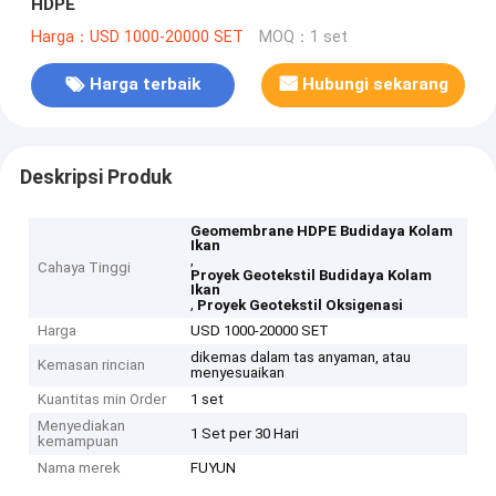
HDPE
Harga：USD 1000-20000 SET
MOQ：1 set
Harga terbaik
Hubungi sekarang
Deskripsi Produk
Geomembrane HDPE Budidaya Kolam
Ikan
,
Cahaya Tinggi
Proyek Geotekstil Budidaya Kolam
Ikan
,
Proyek Geotekstil Oksigenasi
Harga
USD 1000-20000 SET
dikemas dalam tas anyaman, atau
Kemasan rincian
menyesuaikan
Kuantitas min Order
1 set
Menyediakan
1 Set per 30 Hari
kemampuan
Nama merek
FUYUN