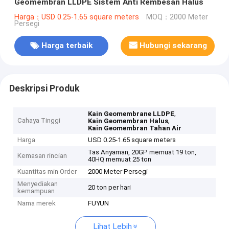
Geomembran LLDPE Sistem Anti Rembesan Halus
Harga：USD 0.25-1.65 square meters
MOQ：2000 Meter
Persegi
Harga terbaik
Hubungi sekarang
Deskripsi Produk
,
Kain Geomembrane LLDPE
Cahaya Tinggi
,
Kain Geomembran Halus
Kain Geomembran Tahan Air
Harga
USD 0.25-1.65 square meters
Tas Anyaman, 20GP memuat 19 ton,
Kemasan rincian
40HQ memuat 25 ton
Kuantitas min Order
2000 Meter Persegi
Menyediakan
20 ton per hari
kemampuan
Nama merek
FUYUN
Lihat Lebih