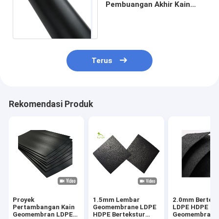
Pembuangan Akhir Kain
Geomembran LLDPE
Sistem Anti Rembesan
Halus
Terus
Rekomendasi Produk
Proyek
1.5mm Lembar
2.0mm Berteks
Pertambangan Kain
Geomembrane LDPE
LDPE HDPE
Geomembran LDPE
HDPE Bertekstur
Geomembrane