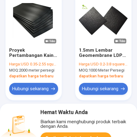
Proyek
1.5mm Lembar
Pertambangan Kain
Geomembrane LDPE
Geomembran LDPE
HDPE Bertekstur Anti
Harga:
USD 0.35-2.55 square meters
Harga:
USD 0.2-3.8 square meters
HDPE 1.5mm Tebal
Rembesan
MOQ:
2000 meter persegi
MOQ:
1000 Meter Persegi
Anti Rembesan
Konstruksi Jalan Anti
Lereng Perlindungan
dapatkan harga terbaru
dapatkan harga terbaru
Hubungi sekarang
Hubungi sekarang
Hemat Waktu Anda
Biarkan kami menghubungi produk terbaik
dengan Anda.