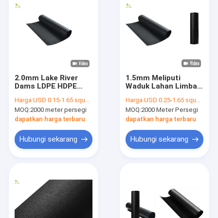
2.0mm Lake River
1.5mm Meliputi
Dams LDPE HDPE
Waduk Lahan Limbah
Geomembrane Liners
LDPE HDPE
Harga:
USD 0.15-1.65 square meters
Harga:
USD 0.25-1.65 square meters
Fabric Smooth
Geomembrane Liners
MOQ:
2000 meter persegi
MOQ:
2000 Meter Persegi
Antiseepage System
Fabric Sistem
Antiseepage Halus
dapatkan harga terbaru
dapatkan harga terbaru
Hubungi sekarang
Hubungi sekarang
Rumah
Produk
Tentang kami