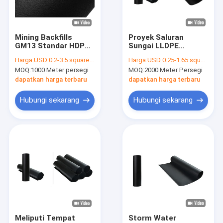
Tur Pabrik
Kontrol kualitas
Mining Backfills
Proyek Saluran
GM13 Standar HDPE
Sungai LLDPE
Hubungi kami
Geomembrane Sheet
Geomembrane Fabric
Harga:
USD 0.2-3.5 square meters
Harga:
USD 0.25-1.65 square meters
Tahan Air
Ketebalan 1.0mm
MOQ:
1000 Meter persegi
MOQ:
2000 Meter Persegi
Halus
Permintaan Penawaran
dapatkan harga terbaru
dapatkan harga terbaru
News
Hubungi sekarang
Hubungi sekarang
Kain Geotek
Kain Geomembran
geomembran komposit
Kain Geotekstil bukan tenunan
Meliputi Tempat
Storm Water