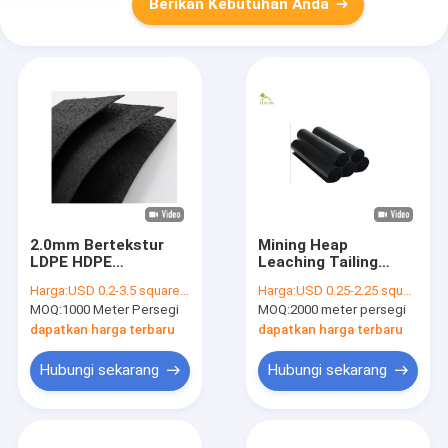
Berikan Kebutuhan Anda
2.0mm Bertekstur
Mining Heap
LDPE HDPE
Leaching Tailing
Geomembrane
Disposal HDPE
Harga:
USD 0.2-3.5 square meters
Harga:
USD 0.25-2.25 square meters
Lembar Anti
Geomembrane Fabric
MOQ:
1000 Meter Persegi
MOQ:
2000 meter persegi
Rembesan
ASTM Tebal 1.5mm
Perlindungan Anti
dapatkan harga terbaru
dapatkan harga terbaru
Selip Tanah
Hubungi sekarang
Hubungi sekarang