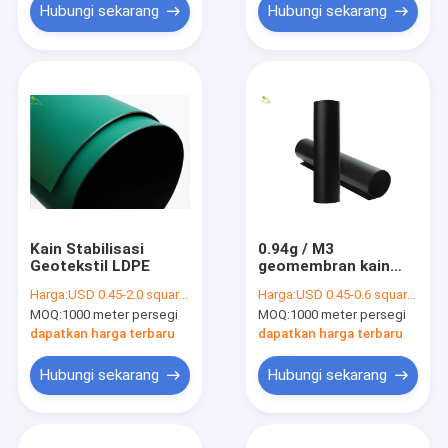
Hubungi sekarang
Hubungi sekarang
Kain Stabilisasi
0.94g / M3
Geotekstil LDPE
geomembran kain
PVC Anti Rembesan
Harga:
USD 0.45-2.0 square meters
Harga:
USD 0.45-0.6 square meters
Lembaran Plastik
MOQ:
1000 meter persegi
MOQ:
1000 meter persegi
Untuk Kolam Ikan
dapatkan harga terbaru
dapatkan harga terbaru
Hubungi sekarang
Hubungi sekarang