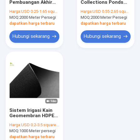
Pembuangan Akhir
Collections Ponds
Geogrid serat kaca
Reservoir Kain
Tanks HDPE
Harga:
USD 0.25-1.65 square meters
Harga:
USD 0.55-2.65 square meters
Geomembran LLDPE
Geomembrane Fabric
MOQ:
Geomat Kontrol Erosi
2000 Meter Persegi
MOQ:
2000 Meter Persegi
Sistem Anti
ASTM 1.0mm
Rembesan Halus
dapatkan harga terbaru
dapatkan harga terbaru
Geosel HDPE
Hubungi sekarang
Hubungi sekarang
Geokomposit drainase
Liner Geosintetik Tanah Liat
Mesin Las Geomembran HDPEPE
Mesin Manufaktur Roller Konveyor
Proyek Geotekstil
Sistem Irigasi Kain
Kabel Elektronik Sinyal
Geomembran HDPE
Anti Rembesan Anti
Harga:
USD 0.2-3.5 square meters
Slip Bertekstur
MOQ:
1000 Meter persegi
Ganda
dapatkan harga terbaru