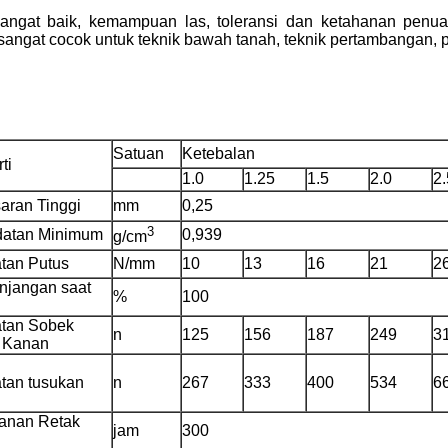
ngat baik, kemampuan las, toleransi dan ketahanan penuaa
, sangat cocok untuk teknik bawah tanah, teknik pertambangan
Satuan
Ketebalan
ti
1.0
1.25
1.5
2.0
2.
aran Tinggi
mm
0,25
3
atan Minimum
0,939
g/cm
Tinggalkan pesan
tan Putus
N/mm
10
13
16
21
2
njangan saat
Kami akan segera menghubungi Anda
%
100
kembali!
tan Sobek
n
125
156
187
249
3
 Kanan
tan tusukan
n
267
333
400
534
6
anan Retak
jam
300