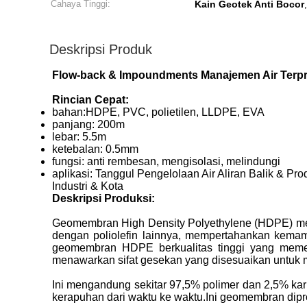
Cahaya Tinggi:
Kain Geotek Anti Bocor
Deskripsi Produk
Flow-back & Impoundments Manajemen Air Terp
Rincian Cepat:
bahan:
HDPE, PVC, polietilen, LLDPE, EVA
panjang: 200m
lebar: 5.5m
ketebalan: 0.5mm
fungsi: anti rembesan, mengisolasi, melindungi
aplikasi:
Tanggul Pengelolaan Air Aliran Balik & Pro
Industri & Kota
Deskripsi Produksi:
Geomembran High Density Polyethylene (HDPE) menu
dengan poliolefin lainnya, mempertahankan kema
geomembran HDPE berkualitas tinggi yang memen
menawarkan sifat gesekan yang disesuaikan untuk me
Ini mengandung sekitar 97,5% polimer dan 2,5% karb
kerapuhan dari waktu ke waktu.Ini geomembran diprod