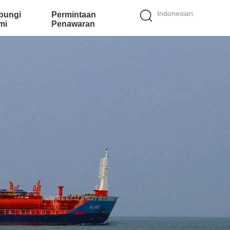
Indonesian
bungi
Permintaan
mi
Penawaran