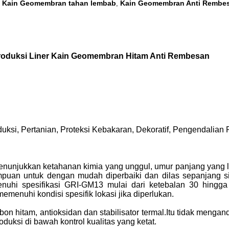
Kain Geomembran tahan lembab
Kain Geomembran Anti Rembe
,
,
roduksi Liner Kain Geomembran Hitam Anti Rembesan
duksi, Pertanian, Proteksi Kebakaran, Dekoratif, Pengendalian
njukkan ketahanan kimia yang unggul, umur panjang yang luar 
mpuan untuk dengan mudah diperbaiki dan dilas sepanjang
uhi spesifikasi GRI-GM13 mulai dari ketebalan 30 hingga
menuhi kondisi spesifik lokasi jika diperlukan.
on hitam, antioksidan dan stabilisator termal.Itu tidak menga
uksi di bawah kontrol kualitas yang ketat.