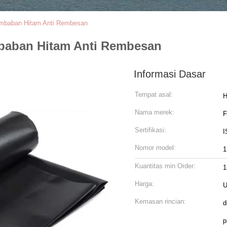
mbaban Hitam Anti Rembesan
baban Hitam Anti Rembesan
Informasi Dasar
Tempat asal:
H
Nama merek:
Sertifikasi:
I
Nomor model:
1
Kuantitas min Order:
1
Harga:
U
Kemasan rincian:
d
p