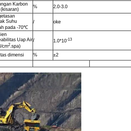
ngan Karbon
%
2.0-3.0
(kisaran)
etasan
ak Suhu
/
oke
h pada -70℃
sien
bilitas Uap Air
-13
/
1.0*10
2
N/cm
.spa)
Kirimkan
itas dimensi
%
±2