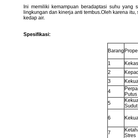
Ini memiliki kemampuan beradaptasi suhu yang sa
lingkungan dan kinerja anti tembus.Oleh karena itu
kedap air.
Spesifikasi:
Barang
Proper
1
Kekas
2
Kepad
3
Kekua
Perpa
4
Putus
Kekua
5
Sudut
6
Kekua
Ketah
7
Stres