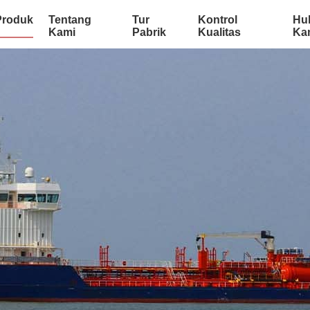
Produk
Tentang
Tur
Kontrol
Hu
Kami
Pabrik
Kualitas
Ka