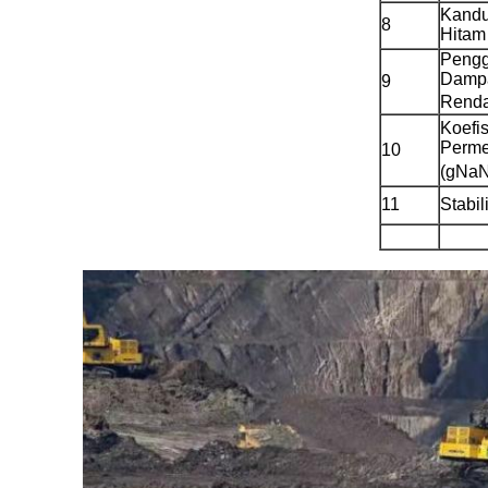
Kandu
8
Hitam 
Pengg
Damp
9
Renda
Koefi
Permea
10
(gNa
11
Stabil