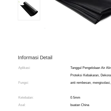
Informasi Detail
Aplikasi:
Tanggul Pengelolaan Air Ali
Proteksi Kebakaran, Dekora
Fungsi:
anti rembesan, mengisolasi,
Ketebalan:
0.5mm
Asal:
buatan China