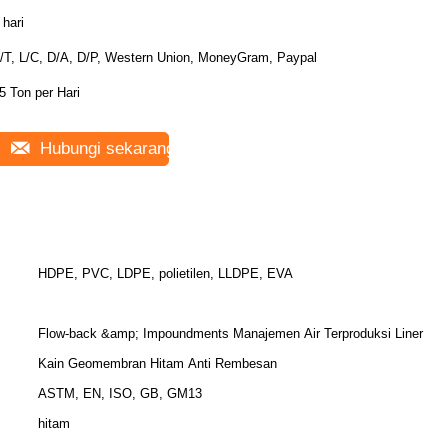
 hari
/T, L/C, D/A, D/P, Western Union, MoneyGram, Paypal
5 Ton per Hari
Hubungi sekarang
HDPE, PVC, LDPE, polietilen, LLDPE, EVA
Flow-back &amp; Impoundments Manajemen Air Terproduksi Liner
Kain Geomembran Hitam Anti Rembesan
ASTM, EN, ISO, GB, GM13
hitam