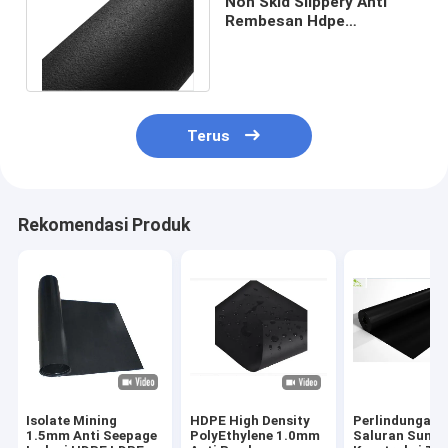
Non Skid Slippery Anti
Rembesan Hdpe
Geomembrane Liner
Bertekstur Sisi Ganda
Terus
Rekomendasi Produk
Isolate Mining
HDPE High Density
Perlindungan
1.5mm Anti Seepage
PolyEthylene 1.0mm
Saluran Sunga