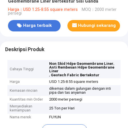
Geomembrane Liner Bertekstur Sisi Ganda
Harga：USD 1.25-8.55 square meters
MOQ：2000 meter
persegi
Harga terbaik
Hubungi sekarang
Deskripsi Produk
,
Non Skid Hdpe Geomembrane Liner
Anti Rembesan Hdpe Geomembrane
Cahaya Tinggi
Liner
,
Geotech Fabric Bertekstur
Harga
USD 1.25-8.55 square meters
dikemas dalam gulungan dengan inti
Kemasan rincian
pipa dan tas anyaman
Kuantitas min Order
2000 meter persegi
Menyediakan
25 Ton per Hari
kemampuan
Nama merek
FUYUN