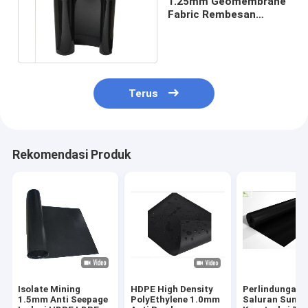
1.25mm Geomembrane
Fabric Rembesan
Kontrol Anti Akar
Rumput
Terus
Rekomendasi Produk
Isolate Mining
HDPE High Density
Perlindungan
1.5mm Anti Seepage
PolyEthylene 1.0mm
Saluran Sunga