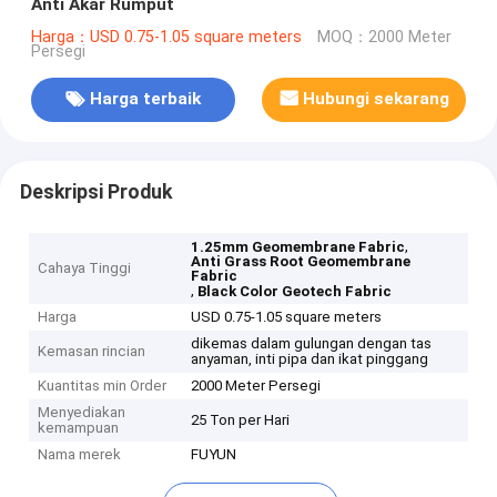
Anti Akar Rumput
Harga：USD 0.75-1.05 square meters
MOQ：2000 Meter
Persegi
Harga terbaik
Hubungi sekarang
Deskripsi Produk
,
1.25mm Geomembrane Fabric
Anti Grass Root Geomembrane
Cahaya Tinggi
Fabric
,
Black Color Geotech Fabric
Harga
USD 0.75-1.05 square meters
dikemas dalam gulungan dengan tas
Kemasan rincian
anyaman, inti pipa dan ikat pinggang
Kuantitas min Order
2000 Meter Persegi
Menyediakan
25 Ton per Hari
kemampuan
Nama merek
FUYUN